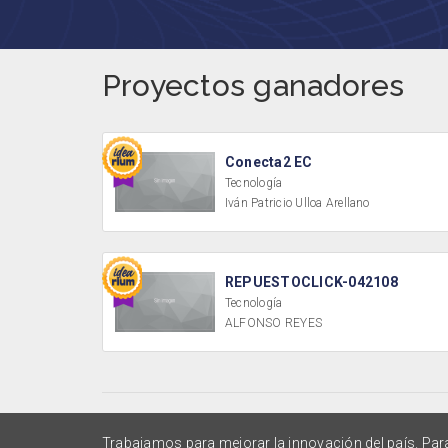
Proyectos ganadores
Conecta2 EC
Tecnología
Iván Patricio Ulloa Arellano
REPUESTOCLICK-042108
Tecnología
ALFONSO REYES
Trabajamos para mejorar la innovación del país. Par