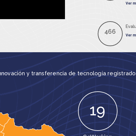
Ver m
Eval
466
Ver m
novación y transferencia de tecnología registrados
19