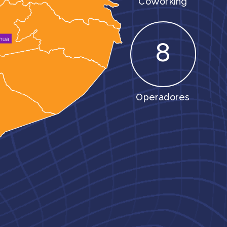
CoWorking
8
Operadores