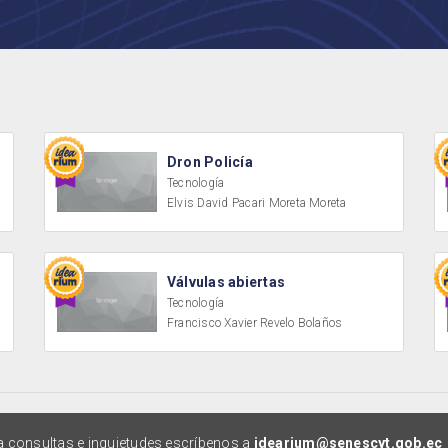
Dron Policía
Tecnología
Elvis David Pacari Moreta Moreta
Válvulas abiertas
Tecnología
Francisco Xavier Revelo Bolaños
a consultas e inquietudes escríbenos a
idearium@senescyt.gob.ec