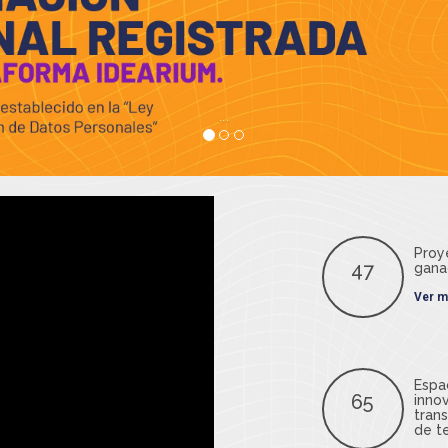
...
Proy
47
gana
Ver m
Espa
65
inno
tran
de t