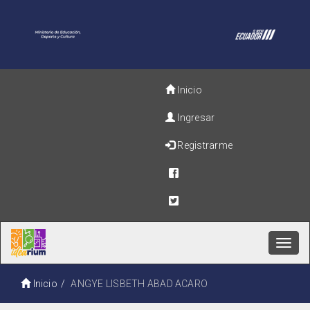
Inicio
Ingresar
Registrarme
Toggl
navig
Inicio
ANGYE LISBETH ABAD ACARO