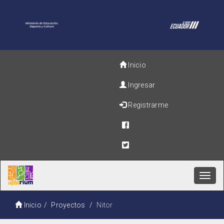
Inicio
Ingresar
Registrarme
Toggl
navig
Inicio
Proyectos
Nitor