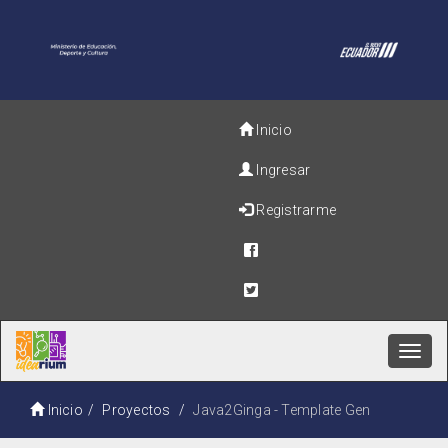
Inicio
Ingresar
Registrarme
Toggl
navig
Inicio
Proyectos
Java2Ginga - Template Gen