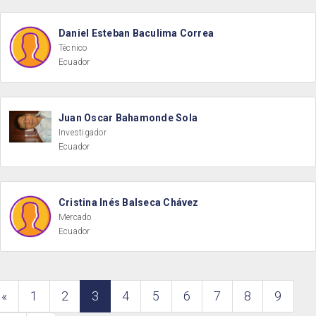
Daniel Esteban Baculima Correa
Técnico
Ecuador
Juan Oscar Bahamonde Sola
Investigador
Ecuador
Cristina Inés Balseca Chávez
Mercado
Ecuador
«
1
2
3
4
5
6
7
8
9