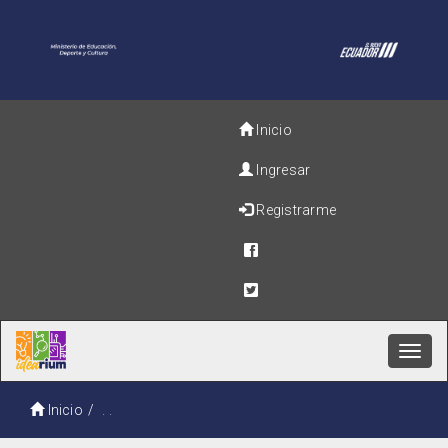
Inicio
Ingresar
Registrarme
Toggl
navig
Inicio
. .