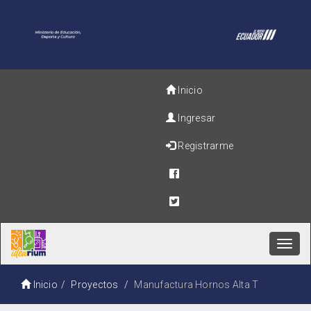
Inicio
Ingresar
Registrarme
Toggl
navig
Inicio
Proyectos
Manufactura Hornos Alta T